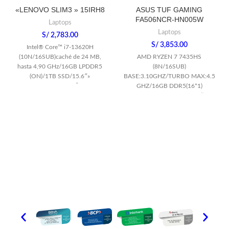
«LENOVO SLIM3 » 15IRH8
ASUS TUF GAMING
FA506NCR-HN005W
Laptops
Laptops
S/
2,783.00
S/
3,853.00
Intel® Core™ i7-13620H
(10N/16SUB)caché de 24 MB,
AMD RYZEN 7 7435HS
hasta 4,90 GHz/16GB LPDDR5
(8N/16SUB)
(ON)/1TB SSD/15.6″»
BASE:3.10GHZ/TURBO MAX:4.5
FHD/TECLADO ESPAÑOL/FREE
GHZ/16GB DDR5(16*1)
DOS/bateria: 3 cell/COLOR:ABYS
4800MHZ/512GB SSD/15.6″FHD
BLUE
-144 HZ/TECLADO
LATINOAMERICANO
RGB/NVIDIA GeForce RTX 3050
4GB/WINDOWS 11