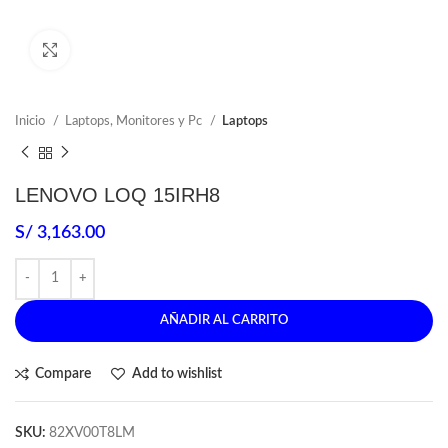
Click to enlarge
Inicio
Laptops, Monitores y Pc
Laptops
LENOVO LOQ 15IRH8
S/
3,163.00
AÑADIR AL CARRITO
Compare
Add to wishlist
SKU:
82XV00T8LM