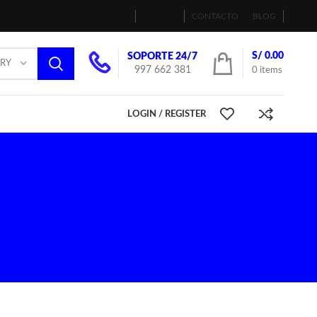
CONTACTO
BLOG
S/
0.00
SOPORTE 24/7
ORY
997 662 381
0
items
LOGIN / REGISTER