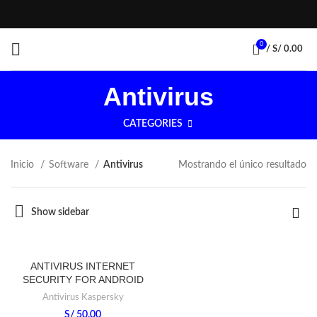
0
/
S/
0.00
Antivirus
CATEGORIES
Inicio
Software
Antivirus
Mostrando el único resultado
Show sidebar
ANTIVIRUS INTERNET
SECURITY FOR ANDROID
Antivirus Kaspersky
S/
50.00