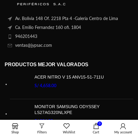
Av. Bolivia 148 Of. 2218 Pta 4 -Galería Centro de Lima
Ca. Emilio Fernandez 160 ofi. 1804
946201443
ventas@jypsac.com
PRODUCTOS MEJOR VALORADOS
ACER NITRO V 15 ANV15-51-711U
S/
4,658.00
MONITOR SAMSUNG ODYSSEY
LS27AG320NLXPE
S/
804.00
0
Shop
Filters
Wishlist
Cart
My account