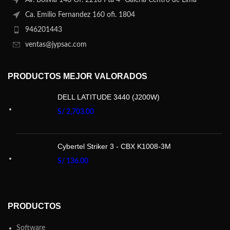
Av. Bolivia 148 Of. 2218 Pta 4 -Galería Centro de Lima
Ca. Emilio Fernandez 160 ofi. 1804
946201443
ventas@jypsac.com
PRODUCTOS MEJOR VALORADOS
DELL LATITUDE 3440 (J200W)
S/
2,703.00
Cybertel Striker 3 - CBX K1008-3M
S/
136.00
PRODUCTOS
Software