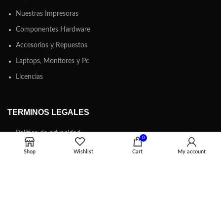
Nuestras Impresoras
Componentes Hardware
Accesorios y Repuestos
Laptops, Monitores y Pc
Licencias
TERMINOS LEGALES
Política de privacidad
0
Terminos y Condiciones
Shop
Wishlist
Cart
My account
Libro De Reclamaciones
Política y Objetivos